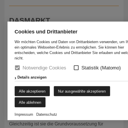
DASMARKT
Kolping-Bildungszentren Westfalen gem. GmbH
Cookies und Drittanbieter
Erfahren Sie mehr über unseren
Wir möchten Cookies und Daten von Drittanbietern verwenden, um I
integrativen Supermarkt!
ein optimales Webseiten-Erlebnis zu ermöglichen. Sie können hier
entscheiden, welche Cookies und Drittanbieter Sie erlauben und wel
nicht.
» mehr
Notwendige Cookies
Statistik (Matomo)
Details anzeigen
AUSBILDUNGSWEGE NRW
Alle akzeptieren
Nur ausgewählte akzeptieren
Kolping-Bildungszentren Westfalen gem. GmbH
Alle ablehnen
Ausbildung ist für Betriebe ein
wichtiger Faktor, um sich qualifizierten
Impressum
Datenschutz
Fachkräftenachwuchs zu sichern.
Gleichzeitig ist sie die Grundvoraussetzung für