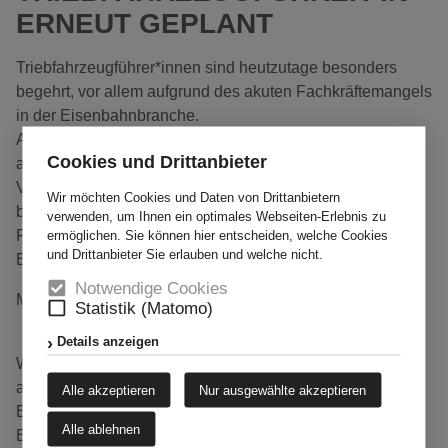
ERNEUT GEPLANT
Triebfahrzeugführer*innen sind heutzutage besonders
begehrt, vor allem aufgrund des akuten Fachkräftemangels
in der Eisenbahnbranche.
Als Triebfahrzeugführer*in übt man einen
Cookies und Drittanbieter
abwechslungsreichen, anspruchsvollen Job mit großer
Verantwortung aus, aber auch mit einer sicheren
Wir möchten Cookies und Daten von Drittanbietern
beruflichen Zukunft. Im Rahmen einer 10-monatigen
verwenden, um Ihnen ein optimales Webseiten-Erlebnis zu
Funktionsausbildung qualifiziert die Kolping-
ermöglichen. Sie können hier entscheiden, welche Cookies
und Drittanbieter Sie erlauben und welche nicht.
Bahnakademie in Hamm Triebfahrzeugführer*innen.
Notwendige Cookies
Melden Sie sich bei Interesse ab sofort bei uns.
Statistik (Matomo)
Details anzeigen
Wenn die Teilnehmenden die Ausbildung erfolgreich
abschließen, winken ihnen hervorragende
Alle akzeptieren
Nur ausgewählte akzeptieren
Beschäftigungsmöglichkeiten bei den
Alle ablehnen
Eisenbahnverkehrsunternehmen. Grund genug also, dem