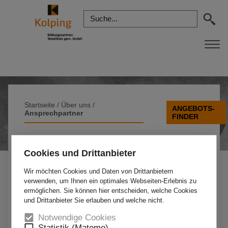
Startseite
/
Über uns
/
ANGEBOTS-
Ansprechpartner
FINDER
ANSPRECHPARTNER
Cookies und Drittanbieter
Wir möchten Cookies und Daten von Drittanbietern
verwenden, um Ihnen ein optimales Webseiten-Erlebnis zu
Eignungsfeststellung, Qualitätsmanagement
ermöglichen. Sie können hier entscheiden, welche Cookies
Erika Merker
und Drittanbieter Sie erlauben und welche nicht.
Telefon:
02381 95004-51
Notwendige Cookies
E-Mail:
e.merker@kolping-hamm.de
Statistik (Matomo)